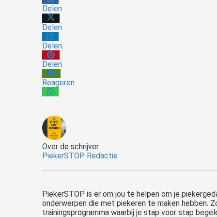
Delen
Delen
Delen
Delen
Reageren
Een piekerstoornis, officieel bekend als een gegeneraliseerde angststoornis (GAS), is een psychische aandoening waarbij iemand voortdurend last heeft van overmatige zorgen. Het piekeren gaat vaak over alledaagse..
Over de schrijver
PiekerSTOP Redactie
PiekerSTOP is er om jou te helpen om je piekergedac
onderwerpen die met piekeren te maken hebben. Zoda
trainingsprogramma waarbij je stap voor stap begel