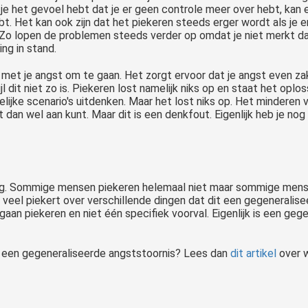
n je het gevoel hebt dat je er geen controle meer over hebt, kan 
bt. Het kan ook zijn dat het piekeren steeds erger wordt als je e
Zo lopen de problemen steeds verder op omdat je niet merkt dat
ng in stand.
m met je angst om te gaan. Het zorgt ervoor dat je angst even z
l dit niet zo is. Piekeren lost namelijk niks op en staat het opl
elijke scenario's uitdenken. Maar het lost niks op. Het minderen 
et dan wel aan kunt. Maar dit is een denkfout. Eigenlijk heb je no
. Sommige mensen piekeren helemaal niet maar sommige mensen 
zo veel piekert over verschillende dingen dat dit een gegeneral
e gaan piekeren en niet één specifiek voorval. Eigenlijk is een g
l een gegeneraliseerde angststoornis? Lees dan
dit artikel
over w