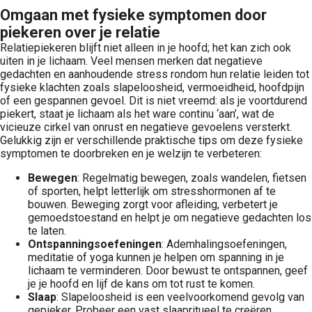
Omgaan met fysieke symptomen door
piekeren over je relatie
Relatiepiekeren blijft niet alleen in je hoofd; het kan zich ook
uiten in je lichaam. Veel mensen merken dat negatieve
gedachten en aanhoudende stress rondom hun relatie leiden tot
fysieke klachten zoals slapeloosheid, vermoeidheid, hoofdpijn
of een gespannen gevoel. Dit is niet vreemd: als je voortdurend
piekert, staat je lichaam als het ware continu ‘aan’, wat de
vicieuze cirkel van onrust en negatieve gevoelens versterkt.
Gelukkig zijn er verschillende praktische tips om deze fysieke
symptomen te doorbreken en je welzijn te verbeteren:
Bewegen
: Regelmatig bewegen, zoals wandelen, fietsen
of sporten, helpt letterlijk om stresshormonen af te
bouwen. Beweging zorgt voor afleiding, verbetert je
gemoedstoestand en helpt je om negatieve gedachten los
te laten.
Ontspanningsoefeningen
: Ademhalingsoefeningen,
meditatie of yoga kunnen je helpen om spanning in je
lichaam te verminderen. Door bewust te ontspannen, geef
je je hoofd en lijf de kans om tot rust te komen.
Slaap
: Slapeloosheid is een veelvoorkomend gevolg van
gepieker. Probeer een vast slaapritueel te creëren,