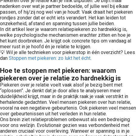
Piekeren over je relatie kan je flink uitputten. Je blijft maar
nadenken over wat je partner bedoelde, of jullie wel bij elkaar
passen, of hij/zij nog wel van je houdt. Vaak draait het piekeren
rondjes zonder dat er echt iets verandert. Het kan leiden tot
onzekerheid, afstand en spanning tussen jullie beiden.
In dit artikel leer je waarom relatiepiekeren zo hardnekkig is,
welke psychologische mechanismen erachter zitten en hoe je
het kunt doorbreken. Je krijgt ook concrete tips om vandaag al
meer rust in je hoofd én je relatie te krijgen.
💡 Wil je alle technieken voor piekerstop in één overzicht? Lees
dan
Stoppen met piekeren: zo lukt het écht
.
Hoe te stoppen met piekeren: waarom
piekeren over je relatie zo hardnekkig is
Piekeren over je relatie voelt vaak alsof je bezig bent met
“oplossen”. Je denkt dat je door alles te analyseren meer
duidelijkheid krijgt, maar in de praktijk raak je vaak verstrikt in
herhalende gedachten. Veel mensen piekeren over hun relatie,
vooral na een negatieve gebeurtenis. Ook piekeren veel mensen
over gebeurtenissen uit het verleden in hun relatie.
Ons brein ziet relatieproblemen onbewust als een bedreiging
voor ons welzijn. Evolutionair gezien was verbondenheid met
anderen cruciaal voor overleving. Wanneer er spanning is in je