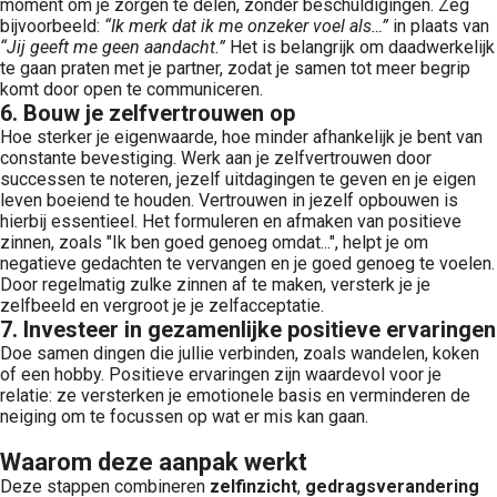
moment om je zorgen te delen, zonder beschuldigingen. Zeg
bijvoorbeeld:
“Ik merk dat ik me onzeker voel als…”
in plaats van
“Jij geeft me geen aandacht.”
Het is belangrijk om daadwerkelijk
te gaan praten met je partner, zodat je samen tot meer begrip
komt door open te communiceren.
6. Bouw je zelfvertrouwen op
Hoe sterker je eigenwaarde, hoe minder afhankelijk je bent van
constante bevestiging. Werk aan je zelfvertrouwen door
successen te noteren, jezelf uitdagingen te geven en je eigen
leven boeiend te houden. Vertrouwen in jezelf opbouwen is
hierbij essentieel. Het formuleren en afmaken van positieve
zinnen, zoals "Ik ben goed genoeg omdat...", helpt je om
negatieve gedachten te vervangen en je goed genoeg te voelen.
Door regelmatig zulke zinnen af te maken, versterk je je
zelfbeeld en vergroot je je zelfacceptatie.
7. Investeer in gezamenlijke positieve ervaringen
Doe samen dingen die jullie verbinden, zoals wandelen, koken
of een hobby. Positieve ervaringen zijn waardevol voor je
relatie: ze versterken je emotionele basis en verminderen de
neiging om te focussen op wat er mis kan gaan.
Waarom deze aanpak werkt
Deze stappen combineren
zelfinzicht
,
gedragsverandering