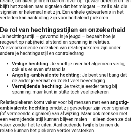
relatie, schakelt je brein daarom over op “gevaar detecteren” en
blijft het zoeken naar signalen dat het misgaat — zelfs als die
signalen er helemaal niet zijn. Een enkele gebeurtenis in het
verleden kan aanleiding zijn voor herhalend piekeren.
De rol van hechtingsstijlen en onzekerheid
Je hechtingsstijl — gevormd in je jeugd — bepaalt hoe je
reageert op nabijheid, afstand en spanning in relaties.
Veelvoorkomende oorzaken van relatiepiekeren zijn onder
andere je hechtingsstijl en controledrang.
Veilige hechting:
Je voelt je over het algemeen veilig,
ook als er even afstand is.
Angstig-ambivalente hechting:
Je bent snel bang dat
de ander je verlaat en zoekt veel bevestiging.
Vermijdende hechting:
Je trekt je eerder terug bij
spanning, maar kunt in stilte toch veel piekeren.
Relatiepiekeren komt vaker voor bij mensen met een
angstig-
ambivalente hechting
omdat zij gevoeliger zijn voor signalen
(of vermeende signalen) van afwijzing. Maar ook mensen met
een vermijdende stijl kunnen blijven malen — alleen doen ze dat
vaker zonder het te uiten. Aanhoudende twijfels binnen de
relatie kunnen het piekeren verder versterken.