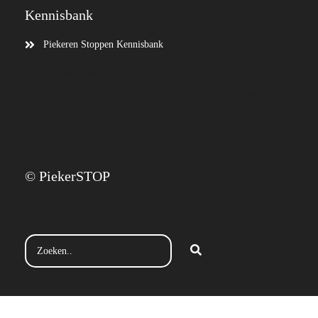
Kennisbank
Piekeren Stoppen Kennisbank
Wil jij stoppen met piekeren? PiekerSTOP helpt je om met effectieve
methoden en tips te stoppen met piekeren. Meer rust en ontspanning
daardoor ervaart waardoor jij op korte termijn van je piekeren af
bent.
© PiekerSTOP