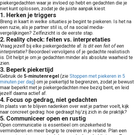
piekergedachten waar je invloed op hebt en gedachten die je
niet kunt oplossen, zodat je de juiste aanpak kiest.
1. Herken je triggers
Breng in kaart in welke situaties je begint te piekeren. Is het na
een ruzie, als je partner stil is, of na social media-
vergelijkingen? Zelfinzicht is de eerste stap.
2. Reality check: feiten vs. interpretaties
Vraag jezelf bij elke piekergedachte af:
Is dit een feit of een
interpretatie?
Beoordeel vervolgens of je gedachte realistisch
is. Dit helpt je om je gedachten minder als absolute waarheid te
zien.
3. Beperk piekertijd
Gebruik de
5-minutenregel
(zie
Stoppen met piekeren in 5
minuten per dag
) om je piekertijd te begrenzen, zodat je bewust
maar beperkt met je piekergedachten mee bezig bent, en leid
jezelf daarna actief af.
4. Focus op gedrag, niet gedachten
In plaats van te blijven nadenken over wat je partner voelt, kijk
naar concreet gedrag: hoe gedraagt hij/zij zich in de praktijk?
5. Communiceer open en rustig
Open communicatie is essentieel om onzekerheid te
verminderen en meer begrip te creëren in je relatie. Plan een