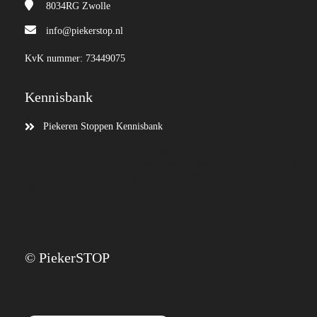
8034RG
Zwolle
info@piekerstop.nl
KvK nummer: 73449075
Kennisbank
Piekeren Stoppen Kennisbank
Wil jij stoppen met piekeren? PiekerSTOP helpt je om met effectieve
methoden en tips te stoppen met piekeren. Meer rust en ontspanning
daardoor ervaart waardoor jij op korte termijn van je piekeren af
bent.
© PiekerSTOP