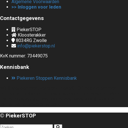
Algemene Voorwaarden
>> Inloggen voor leden
Contactgegevens
PiekerSTOP
Kloosterakker
8034RG
Zwolle
info@piekerstop.nl
KvK nummer: 73449075
Kennisbank
Piekeren Stoppen Kennisbank
Wil jij stoppen met piekeren? PiekerSTOP helpt je om met
effectieve methoden en tips te stoppen met piekeren. Meer
rust en ontspanning daardoor ervaart waardoor jij op korte
termijn van je piekeren af bent.
© PiekerSTOP