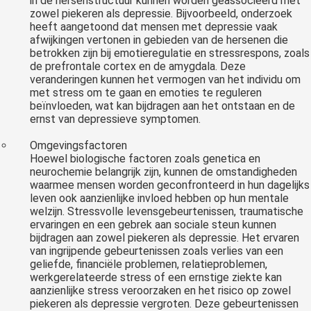
in de hersenstructuur kunnen worden geassocieerd met
zowel piekeren als depressie. Bijvoorbeeld, onderzoek
heeft aangetoond dat mensen met depressie vaak
afwijkingen vertonen in gebieden van de hersenen die
betrokken zijn bij emotieregulatie en stressrespons, zoals
de prefrontale cortex en de amygdala. Deze
veranderingen kunnen het vermogen van het individu om
met stress om te gaan en emoties te reguleren
beïnvloeden, wat kan bijdragen aan het ontstaan en de
ernst van depressieve symptomen.
Omgevingsfactoren
Hoewel biologische factoren zoals genetica en
neurochemie belangrijk zijn, kunnen de omstandigheden
waarmee mensen worden geconfronteerd in hun dagelijks
leven ook aanzienlijke invloed hebben op hun mentale
welzijn. Stressvolle levensgebeurtenissen, traumatische
ervaringen en een gebrek aan sociale steun kunnen
bijdragen aan zowel piekeren als depressie. Het ervaren
van ingrijpende gebeurtenissen zoals verlies van een
geliefde, financiële problemen, relatieproblemen,
werkgerelateerde stress of een ernstige ziekte kan
aanzienlijke stress veroorzaken en het risico op zowel
piekeren als depressie vergroten. Deze gebeurtenissen