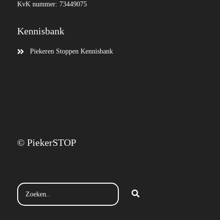
KvK nummer: 73449075
Kennisbank
Piekeren Stoppen Kennisbank
Wil jij stoppen met piekeren? PiekerSTOP helpt je om met effectieve
methoden en tips te stoppen met piekeren. Meer rust en ontspanning
daardoor ervaart waardoor jij op korte termijn van je piekeren af
bent.
© PiekerSTOP