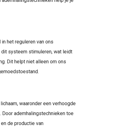
n ademhalingstechnieken help je je
 in het reguleren van ons
dit systeem stimuleren, wat leidt
g. Dit helpt niet alleen om ons
e gemoedstoestand.
t lichaam, waaronder een verhoogde
e. Door ademhalingstechnieken toe
 en de productie van