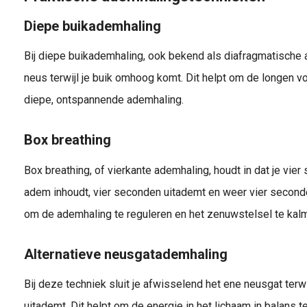
Diepe buikademhaling
Bij diepe buikademhaling, ook bekend als diafragmatische a
neus terwijl je buik omhoog komt. Dit helpt om de longen vo
diepe, ontspannende ademhaling.
Box breathing
Box breathing, of vierkante ademhaling, houdt in dat je vie
adem inhoudt, vier seconden uitademt en weer vier second
om de ademhaling te reguleren en het zenuwstelsel te kal
Alternatieve neusgatademhaling
Bij deze techniek sluit je afwisselend het ene neusgat terwi
uitademt. Dit helpt om de energie in het lichaam in balans 