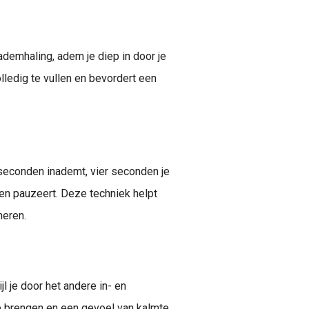
demhaling, adem je diep in door je
lledig te vullen en bevordert een
r seconden inademt, vier seconden je
en pauzeert. Deze techniek helpt
meren.
jl je door het andere in- en
te brengen en een gevoel van kalmte