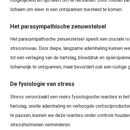
mogelijkheid en tijd heeft om te herstellen. Door middel va
lichaam om weer in een ontspannen toestand te komen.
Het parasympathische zenuwstelsel
Het parasympathische zenuwstelsel speelt een cruciale rol
stressniveau. Door diepe, langzame ademhaling kunnen we 
tot een verlaging van de hartslag, bloeddruk en spierspannin
lichamelijk te ontspannen, maar bevordert ook een rustig
De fysiologie van stress
Stress veroorzaakt een reeks fysiologische reacties in he
hartslag, snelle ademhaling en verhoogde cortisolproducti
te passen, kunnen we deze reacties onder controle houden
stresshormonen verminderen.